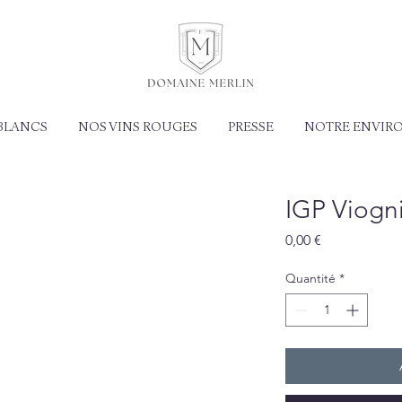
 BLANCS
NOS VINS ROUGES
PRESSE
NOTRE ENVIR
IGP Viogn
Prix
0,00 €
Quantité
*