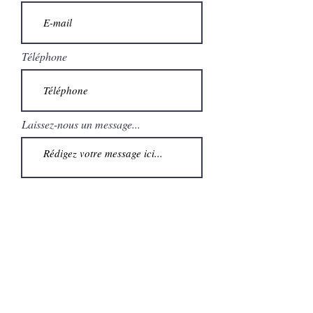
Téléphone
Laissez-nous un message...
Envoyer
Tél :
06.33.22.82.75
domainef.merlin@orange.fr