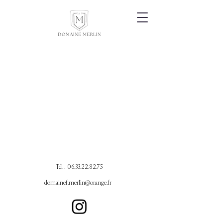
Tél :
06.33.22.82.75
domainef.merlin@orange.fr