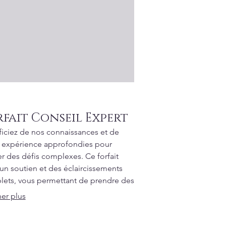
rfait Conseil Expert
iciez de nos connaissances et de
 expérience approfondies pour
er des défis complexes. Ce forfait
 un soutien et des éclaircissements
ets, vous permettant de prendre des
ions éclairées. Nous fournissons des
her plus
ils exploitables adaptés à votre
tion spécifique. Gagnez en clarté et